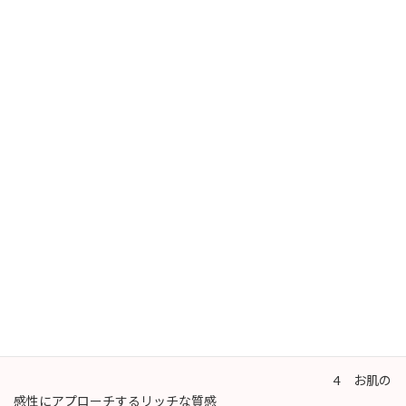
ミスエステ スキンケアライン ５大特長
１ 美肌
に磨きをかける酵素を配合
２ ミス
エステ オリジナルナノカプセル配合
３ 年齢
肌をサポートする目的別成分をプラス
4 お肌の
感性にアプローチするリッチな質感